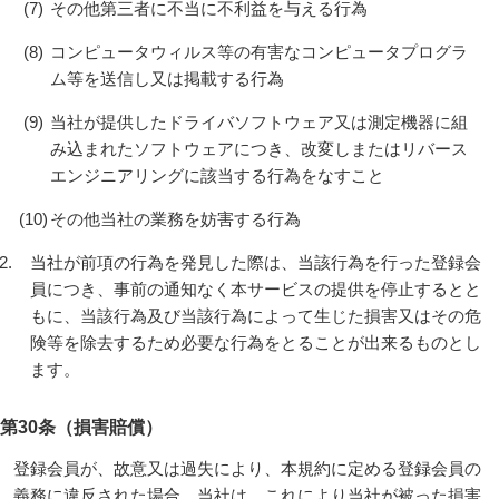
(7)
その他第三者に不当に不利益を与える行為
(8)
コンピュータウィルス等の有害なコンピュータプログラ
ム等を送信し又は掲載する行為
(9)
当社が提供したドライバソフトウェア又は測定機器に組
み込まれたソフトウェアにつき、改変しまたはリバース
エンジニアリングに該当する行為をなすこと
(10)
その他当社の業務を妨害する行為
当社が前項の行為を発見した際は、当該行為を行った登録会
員につき、事前の通知なく本サービスの提供を停止するとと
もに、当該行為及び当該行為によって生じた損害又はその危
険等を除去するため必要な行為をとることが出来るものとし
ます。
第30条（損害賠償）
登録会員が、故意又は過失により、本規約に定める登録会員の
義務に違反された場合、当社は、これにより当社が被った損害