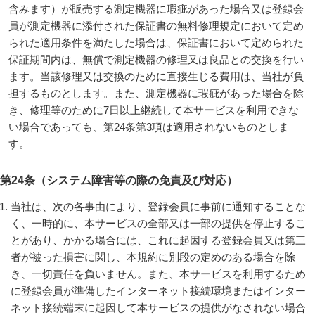
含みます）が販売する測定機器に瑕疵があった場合又は登録会
員が測定機器に添付された保証書の無料修理規定において定め
られた適用条件を満たした場合は、保証書において定められた
保証期間内は、無償で測定機器の修理又は良品との交換を行い
ます。当該修理又は交換のために直接生じる費用は、当社が負
担するものとします。また、測定機器に瑕疵があった場合を除
き、修理等のために7日以上継続して本サービスを利用できな
い場合であっても、第24条第3項は適用されないものとしま
す。
第24条（システム障害等の際の免責及び対応）
当社は、次の各事由により、登録会員に事前に通知することな
く、一時的に、本サービスの全部又は一部の提供を停止するこ
とがあり、かかる場合には、これに起因する登録会員又は第三
者が被った損害に関し、本規約に別段の定めのある場合を除
き、一切責任を負いません。また、本サービスを利用するため
に登録会員が準備したインターネット接続環境またはインター
ネット接続端末に起因して本サービスの提供がなされない場合