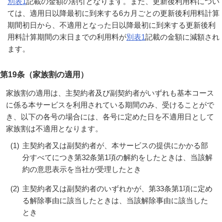
別表1
記載の金額の割引となります。また、更新後利用料につい
ては、適用日以降最初に到来する6カ月ごとの更新後利用料計算
期間初日から、不適用となった日以降最初に到来する更新後利
用料計算期間の末日までの利用料が
別表1
記載の金額に減額され
ます。
第19条（家族割の適用）
家族割の適用は、主契約者及び副契約者がいずれも基本コース
に係る本サービスを利用されている期間のみ、受けることがで
き、以下の各号の場合には、各号に定めた日を不適用日として
家族割は不適用となります。
(1)
主契約者又は副契約者が、本サービスの提供にかかる部
分すべてにつき第32条第1項の解約をしたときは、当該解
約の意思表示を当社が受理したとき
(2)
主契約者又は副契約者のいずれかが、第33条第1項に定め
る解除事由に該当したときは、当該解除事由に該当した
とき