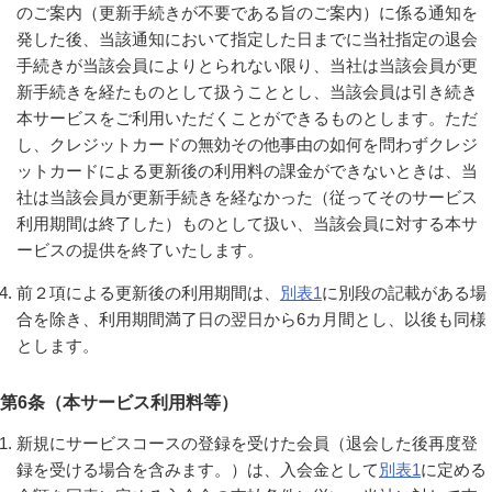
のご案内（更新手続きが不要である旨のご案内）に係る通知を
発した後、当該通知において指定した日までに当社指定の退会
手続きが当該会員によりとられない限り、当社は当該会員が更
新手続きを経たものとして扱うこととし、当該会員は引き続き
本サービスをご利用いただくことができるものとします。ただ
し、クレジットカードの無効その他事由の如何を問わずクレジ
ットカードによる更新後の利用料の課金ができないときは、当
社は当該会員が更新手続きを経なかった（従ってそのサービス
利用期間は終了した）ものとして扱い、当該会員に対する本サ
ービスの提供を終了いたします。
前２項による更新後の利用期間は、
別表1
に別段の記載がある場
合を除き、利用期間満了日の翌日から6カ月間とし、以後も同様
とします。
第6条（本サービス利用料等）
新規にサービスコースの登録を受けた会員（退会した後再度登
録を受ける場合を含みます。）は、入会金として
別表1
に定める