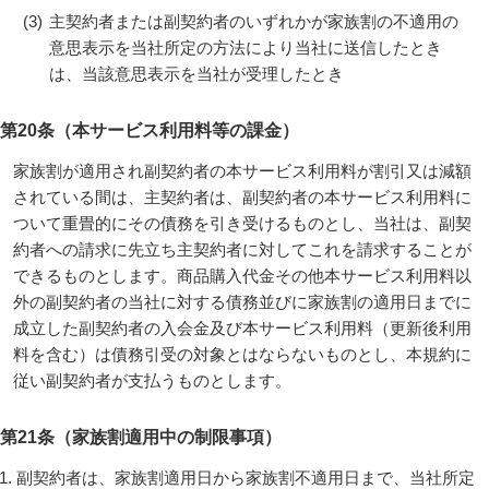
(3)
主契約者または副契約者のいずれかが家族割の不適用の
意思表示を当社所定の方法により当社に送信したとき
は、当該意思表示を当社が受理したとき
第20条（本サービス利用料等の課金）
家族割が適用され副契約者の本サービス利用料が割引又は減額
されている間は、主契約者は、副契約者の本サービス利用料に
ついて重畳的にその債務を引き受けるものとし、当社は、副契
約者への請求に先立ち主契約者に対してこれを請求することが
できるものとします。商品購入代金その他本サービス利用料以
外の副契約者の当社に対する債務並びに家族割の適用日までに
成立した副契約者の入会金及び本サービス利用料（更新後利用
料を含む）は債務引受の対象とはならないものとし、本規約に
従い副契約者が支払うものとします。
第21条（家族割適用中の制限事項）
副契約者は、家族割適用日から家族割不適用日まで、当社所定