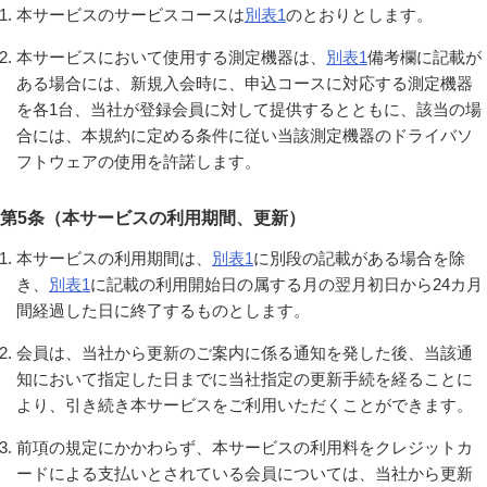
本サービスのサービスコースは
別表1
のとおりとします。
本サービスにおいて使用する測定機器は、
別表1
備考欄に記載が
ある場合には、新規入会時に、申込コースに対応する測定機器
を各1台、当社が登録会員に対して提供するとともに、該当の場
合には、本規約に定める条件に従い当該測定機器のドライバソ
フトウェアの使用を許諾します。
第5条（本サービスの利用期間、更新）
本サービスの利用期間は、
別表1
に別段の記載がある場合を除
き、
別表1
に記載の利用開始日の属する月の翌月初日から24カ月
間経過した日に終了するものとします。
会員は、当社から更新のご案内に係る通知を発した後、当該通
知において指定した日までに当社指定の更新手続を経ることに
より、引き続き本サービスをご利用いただくことができます。
前項の規定にかかわらず、本サービスの利用料をクレジットカ
ードによる支払いとされている会員については、当社から更新